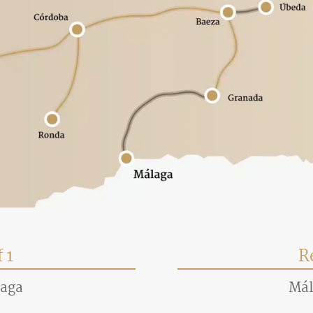
 1
R
laga
Mál