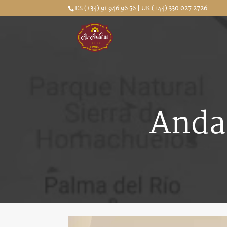
ES (+34) 91 946 96 56 | UK (+44) 330 027 2726
Anda