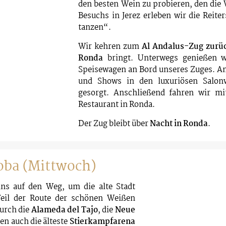
den besten Wein zu probieren, den die
Besuchs in Jerez erleben wir die Reit
tanzen“.
Wir kehren zum
Al Andalus-Zug zurü
Ronda
bringt. Unterwegs genießen w
Speisewagen an Bord unseres Zuges. A
und Shows in den luxuriösen Salon
gesorgt. Anschließend fahren wir m
Restaurant in Ronda.
Der Zug bleibt über
Nacht in Ronda
.
oba (Mittwoch)
s auf den Weg, um die alte Stadt
Teil der Route der schönen Weißen
durch die
Alameda del Tajo
, die
Neue
den auch die älteste
Stierkampfarena