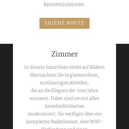
kennenzulernen.
SHIEHE ROUTE
Zimmer
In diesem luxuriösen Hotel auf Rädern
übernachten Sie in glamourösen,
erstklassigen Abteilen,
die an die Eleganz der 20er Jahre
erinnern. Dabei sind sie mit allen
Annehmlichkeiten
modernisiert. Sie verfügen über ein
komplettes Badezimmer, eine WIFI-