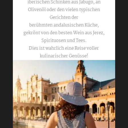
iberischen Schinken aus Jabugo, an
Olivenöl oder den vielen typischen
Gerichten der
berühmten andalusischen Küche,
gekrönt von den besten Wein aus Jerez,
Spirituosen und Tees.
Dies ist wahrlich eine Reise voller
kulinarischer Genüsse!