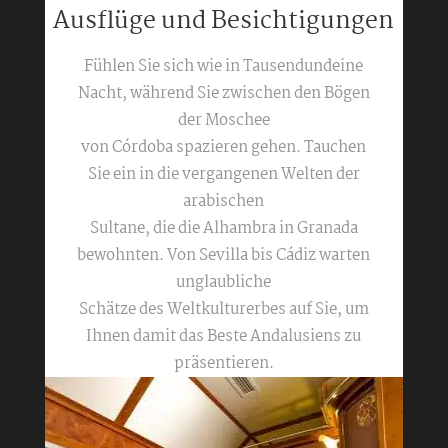
Ausflüge und Besichtigungen
Fühlen Sie sich wie in Tausendundeine
Nacht, während Sie zwischen den Bögen
der Moschee
von Córdoba spazieren gehen. Tauchen
Sie ein in die vergangenen Welten der
arabischen
Sultane, die die Alhambra in Granada
bewohnten. Von Sevilla bis Cádiz warten
unglaubliche
Schätze des Weltkulturerbes auf Sie, um
Ihnen damit das Beste Andalusiens zu
präsentieren.