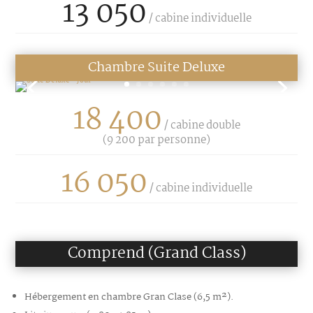
13 050
/ cabine individuelle
Chambre Suite Deluxe
18 400
/ cabine double
(
9 200
par personne)
16 050
/ cabine individuelle
Comprend (Grand Class)
Hébergement en chambre Gran Clase (6,5 m²).